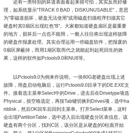
还有一类特别的坏道表面看起来很可怕，其实反而好修
理，如系统显示“TRACK 0 BAD，DISKUNUSABLE”，意思
为“零磁道损坏，硬盘无法使用”或用磁盘扫描程序扫描其它
硬盘时其0扇区出现红色“B”。大家都知道硬盘扇区是最重要
的地方，损坏后一点也不能用，一般人往往将出现这样故障
的硬盘作报废处理。其实合理运用一些磁盘软件，把报废的
0扇区屏蔽掉，而用1扇区取而代之就能起到起死回生的效
果，这样的软件如Pctools9.0和NU8等。
以Pctools9.0为例来作说明。一块80G老硬盘出现上述
故障，用盘启动电脑后，运行Pctools9.0目录下的DE.EXE文
件。接着选主菜单Select中的Drive，进去后在Drivetype项选
Physical，按空格选定，再按Tab键切换到Drives项，选中ha
rddisk，然后OK回车后回到主菜单。打开Select菜单，这时
会出现PartitionTable，选中进入后出现硬盘分区表信息。该
硬盘有两个分区，找到C区，该分区是从硬盘的0柱面开始