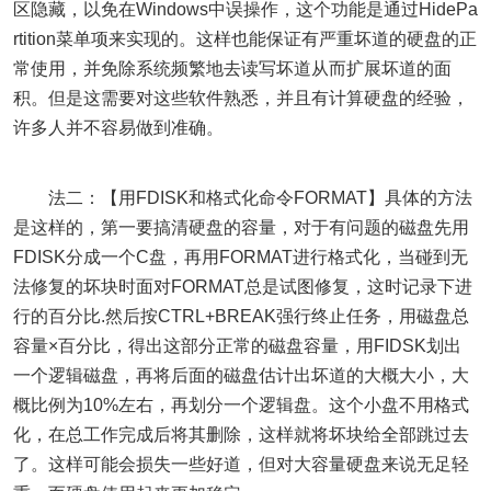
区隐藏，以免在Windows中误操作，这个功能是通过HidePa
rtition菜单项来实现的。这样也能保证有严重坏道的硬盘的正
常使用，并免除系统频繁地去读写坏道从而扩展坏道的面
积。但是这需要对这些软件熟悉，并且有计算硬盘的经验，
许多人并不容易做到准确。
法二：【用FDISK和格式化命令FORMAT】具体的方法
是这样的，第一要搞清硬盘的容量，对于有问题的磁盘先用
FDISK分成一个C盘，再用FORMAT进行格式化，当碰到无
法修复的坏块时面对FORMAT总是试图修复，这时记录下进
行的百分比.然后按CTRL+BREAK强行终止任务，用磁盘总
容量×百分比，得出这部分正常的磁盘容量，用FIDSK划出
一个逻辑磁盘，再将后面的磁盘估计出坏道的大概大小，大
概比例为10%左右，再划分一个逻辑盘。这个小盘不用格式
化，在总工作完成后将其删除，这样就将坏块给全部跳过去
了。这样可能会损失一些好道，但对大容量硬盘来说无足轻