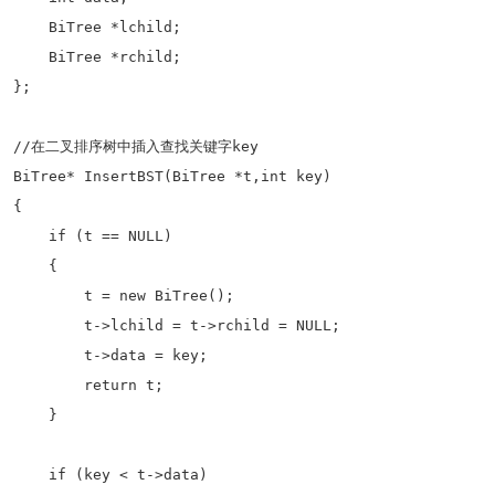
    BiTree *lchild;

    BiTree *rchild;

};

//在二叉排序树中插入查找关键字key

BiTree* InsertBST(BiTree *t,int key)

{

    if (t == NULL)

    {

        t = new BiTree();

        t->lchild = t->rchild = NULL;

        t->data = key;

        return t;

    }

    if (key < t->data) 
