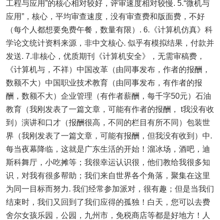
工程与应用”的核心相对较好，评审速度相对较慢. 5.“微机与
应用”，核心，平均审查速度，没有审查费和版面费，不好
（每个人都想要免费午餐，数量有限）. 6.《计算机仿真》科
学论文统计资料来源，非中文核心. 似乎有模拟结果，付款并
发送. 7.非核心，优质期刊《计算机安全》，无需审稿费，
《计算机与，不祥）中国改革（由同事发布，作者的报酬，
数额不大）中国职业技术教育（由同事发布，有作者的报
酬，数额不大）企业管理（有作者薪酬，每千字50元）石油
教育（我刚发表了一篇文章，可能有作者的报酬， t我没有收
到）演讲和口才（报酬很高，不同的栏目有所不同）包装世
界（我刚发表了一篇文章，可能有报酬，但我没有收到）中.
每当夜幕降临，这就是广东生活的开始！溜冰场，酒吧，迪
斯科舞厅，小吃摊等；我很幸运认识很，他们教给我很多知
识，对我有很多帮助；我们来自世界各个角落，聚集在这里
为同一目标而努力. 我们经常参加派对，很有趣；但是当我们
结束时，我们又回到了我们应得的孤独！白天，您可以去费
舍尔女孩乐园，公园，九州市，免税商店等都是好地方！人