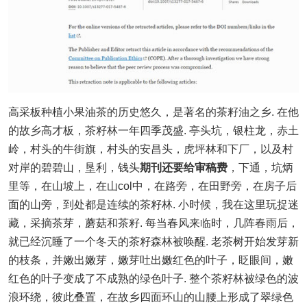
高采板种植小果油茶的历史悠久，是著名的茶籽油之乡. 在他
的故乡高才板，茶籽林一年四季茂盛. 亭头坑，银柱龙，赤土
岭，村头的牛街旗，村头的安昌头，虎坪林和下厂，以及村
对岸的碧碧山，垦利，钱头
期刊还要给审稿费
，下通，坑炳
里等，在山坡上，在山col中，在路旁，在田野旁，在房子后
面的山旁，到处都是连续的茶籽林. 小时候，我在这里玩捉迷
藏，采摘茶芽，蘑菇和茶籽. 每当春风来临时，几阵春雨后，
就已经沉睡了一个冬天的茶籽森林被唤醒. 老茶树开始发芽新
的枝条，并嫩出嫩芽，嫩芽吐出嫩红色的叶子，眨眼间，嫩
红色的叶子变成了不成熟的绿色叶子. 整个茶籽林被绿色的波
浪环绕，彼此叠置，在故乡四面环山的山腰上形成了翠绿色