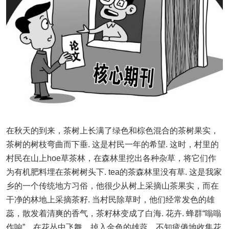
在秋天的到来，茶树上长满了绿色和棕色混合的茶树果实，
茶树的树枝弯曲而下垂. 这是村民一年的希望. 这时，村里的
村民在山上hoe草茶林，在森林里挖出各种杂草，将它们作
为有机肥料埋在茶树树头下. tea的茶森林里没有草. 这是我家
乡的一个传统地方习俗，他很少从树上采摘山茶果实，而在
干净的林地上采摘茶籽. 当村民除草时，他们经常发色的雄
蕊，散发着清爽的香气，茶籽林变成了白海. 花卉. 蜂群“嗡嗡
作响”，在花丛中飞舞，掉入金色的雄蕊，不知疲倦地收集花