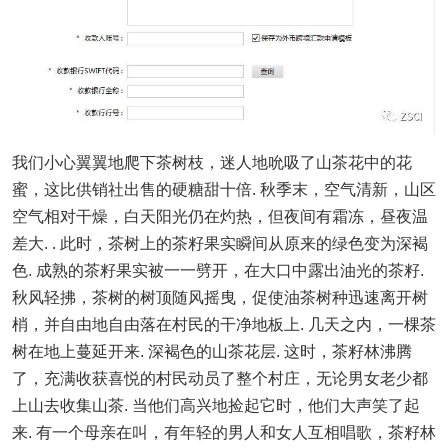
我们小心翼翼地爬下茶树枝，迷人地吮吸了山茶花中的花
蜜，这比供销社出售的硬糖甜十倍. 秋季末，空气清新，山区
空气相对干燥，白天阳光仍在灼热，但夜间有霜冻，昼夜温
差大. . 此时，茶树上的茶籽果实瞬间从原来的绿色变为深褐
色. 成熟的茶籽果实被一一劈开，在大口中露出油光的茶籽.
秋风轻拂，茶树的树顶随风摇曳，促使油茶树种迅速离开树
梢，并自由地自由落在村民的干净地板上. 几天之内，一棵茶
树在地上蔓延开来. 深褐色的山茶花层. 这时，茶籽林沸腾
了，充满收获喜悦的村民动员了整个村庄，无论男女老少都
上山去收集山茶. 当他们高兴地捡起它时，他们大声笑了起
来. 有一个母亲在叫，有年轻的男人和女人互相唱歌，茶籽林