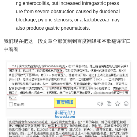
ng enterocolitis, but increased intragastric press
ure from severe obstruction caused by duodenal
blockage, pyloric stenosis, or a lactobezoar may
also produce gastric pneumatosis.
我们现在把这一段文章全部复制到百度翻译和谷歌翻译窗口
中看看