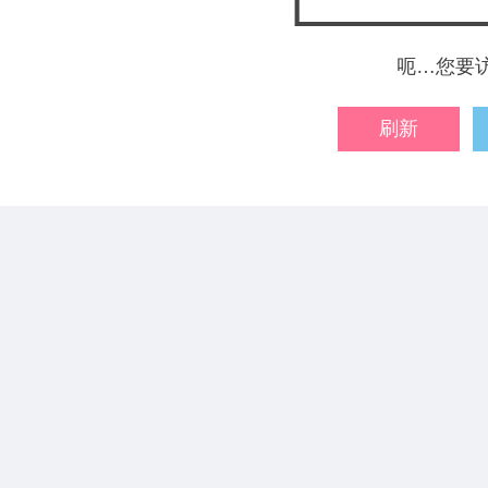
呃…您要
刷新