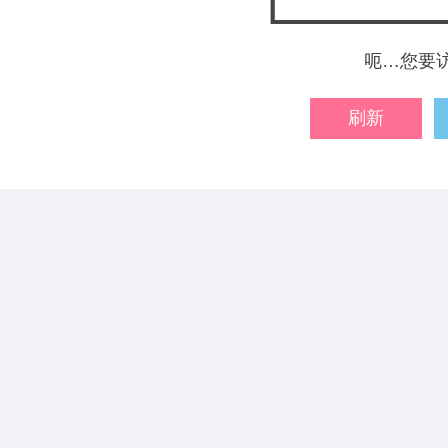
呃…您要
刷新