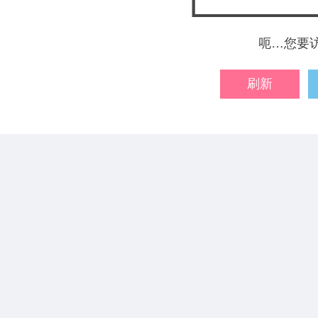
呃…您要
刷新