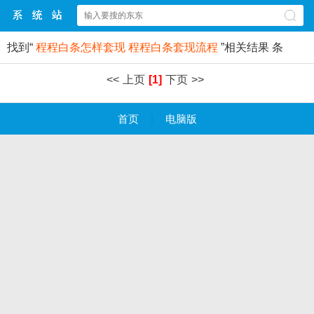
找到“
程程白条怎样套现 程程白条套现流程
”相关结果
条
<<
上页
[1]
下页
>>
首页
|
电脑版