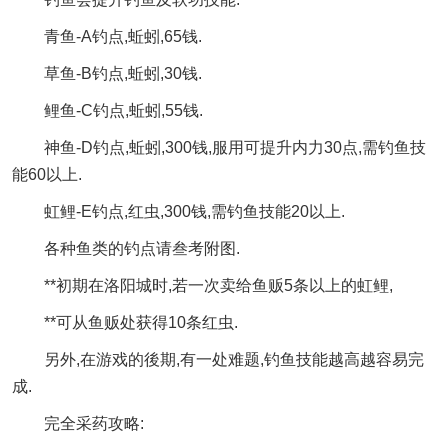
青鱼-A钓点,蚯蚓,65钱.
草鱼-B钓点,蚯蚓,30钱.
鲤鱼-C钓点,蚯蚓,55钱.
神鱼-D钓点,蚯蚓,300钱,服用可提升内力30点,需钓鱼技
能60以上.
虹鲤-E钓点,红虫,300钱,需钓鱼技能20以上.
各种鱼类的钓点请叁考附图.
**初期在洛阳城时,若一次卖给鱼贩5条以上的虹鲤,
**可从鱼贩处获得10条红虫.
另外,在游戏的後期,有一处难题,钓鱼技能越高越容易完
成.
完全采药攻略: