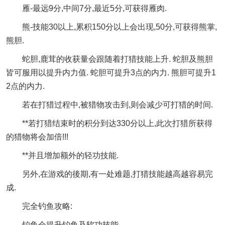
雁-最远9分,中间7分,最近5分,可获得雁肉.
熊-技能30以上,累积150分以上会出现,50分,可获得熊掌,
熊胆.
蛇胆,鹿茸的收获量会跟随着打猎技能上升. 蛇胆及熊胆
皆可服用以提升内力值. 蛇胆可提升3点的内力. 熊胆可提升1
2点的内力.
若在打猎过程中,被猎物攻击到,则会减少可打猎的时间.
**若打猎结束时的积分到达330分以上,此次打猎所获得
的猎物将会加倍!!!
**并且增加额外的轻功技能.
另外,在游戏的後期,有一处难题,打猎技能越高越容易完
成.
完全钓鱼攻略:
钓鱼会提升钓鱼及软功技能.