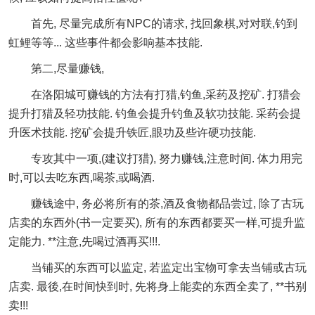
首先, 尽量完成所有NPC的请求, 找回象棋,对对联,钓到
虹鲤等等... 这些事件都会影响基本技能.
第二,尽量赚钱,
在洛阳城可赚钱的方法有打猎,钓鱼,采药及挖矿. 打猎会
提升打猎及轻功技能. 钓鱼会提升钓鱼及软功技能. 采药会提
升医术技能. 挖矿会提升铁匠,眼功及些许硬功技能.
专攻其中一项,(建议打猎), 努力赚钱,注意时间. 体力用完
时,可以去吃东西,喝茶,或喝酒.
赚钱途中, 务必将所有的茶,酒及食物都品尝过, 除了古玩
店卖的东西外(书一定要买), 所有的东西都要买一样,可提升监
定能力. **注意,先喝过酒再买!!!.
当铺买的东西可以监定, 若监定出宝物可拿去当铺或古玩
店卖. 最後,在时间快到时, 先将身上能卖的东西全卖了, **书别
卖!!!