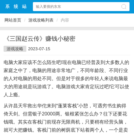
网站首页
/
游戏攻略列表
/
内容
《三国赵云传》赚钱小秘密
游戏攻略
2023-07-15
电脑大家应该不怎么陌生吧!现在电脑已经普及到大多数人的
家庭之中了，电脑的用途非常地广，不同年龄段、不同行业
的人对电脑的用处不同。但是对于很多的年轻人来说电脑最
大的用途就是玩游戏了。电脑游戏大家肯定玩过吧!它可以使
人上瘾。
从许昌天牢救出华佗来到“蓬莱客栈”小憩，可遇穷书生购得
倚天剑。但需银子20000两。银根紧张怎么办？往下还要花
钱哦。其实在客栈门前现存无限商机，只要稍有经营头脑，
就可大把赚钱。客栈门前的树荫底下站着两个人，一个是卖